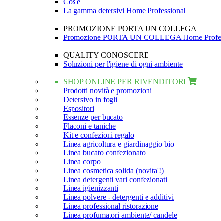
Cos'è
La gamma detersivi Home Professional
PROMOZIONE PORTA UN COLLEGA
Promozione PORTA UN COLLEGA Home Profes
QUALITY CONOSCERE
Soluzioni per l'igiene di ogni ambiente
SHOP ONLINE PER RIVENDITORI
Prodotti novità e promozioni
Detersivo in fogli
Espositori
Essenze per bucato
Flaconi e taniche
Kit e confezioni regalo
Linea agricoltura e giardinaggio bio
Linea bucato confezionato
Linea corpo
Linea cosmetica solida (novita'!)
Linea detergenti vari confezionati
Linea igienizzanti
Linea polvere - detergenti e additivi
Linea professional ristorazione
Linea profumatori ambiente/ candele