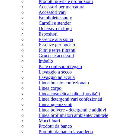
Prodotti novità e promozioni
Accessori per marcatura
Accessori vari
Bombolette spray
Carrelli e stender
Detersivo in fogli
Espositori
Essenze alla spina
Essenze per bucato
Filtri e terre filtranti
Grucce e accessori
Imballo
Kit e confezioni regalo
Lavaggio a secco
Lavaggio ad acqua
Linea bucato confezionato
Linea corpo
Linea cosmetica solida (novita'!)
Linea detergenti vari confezionati
Linea igienizzanti
Linea polvere - detergenti e additivi
Linea profumatori ambiente/ candele
Macchinari
Prodotti da banco
Prodotti da banco lavanderia