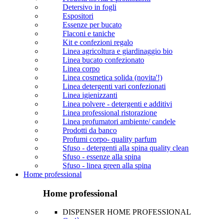
Detersivo in fogli
Espositori
Essenze per bucato
Flaconi e taniche
Kit e confezioni regalo
Linea agricoltura e giardinaggio bio
Linea bucato confezionato
Linea corpo
Linea cosmetica solida (novita'!)
Linea detergenti vari confezionati
Linea igienizzanti
Linea polvere - detergenti e additivi
Linea professional ristorazione
Linea profumatori ambiente/ candele
Prodotti da banco
Profumi corpo- quality parfum
Sfuso - detergenti alla spina quality clean
Sfuso - essenze alla spina
Sfuso - linea green alla spina
Home professional
Home professional
DISPENSER HOME PROFESSIONAL