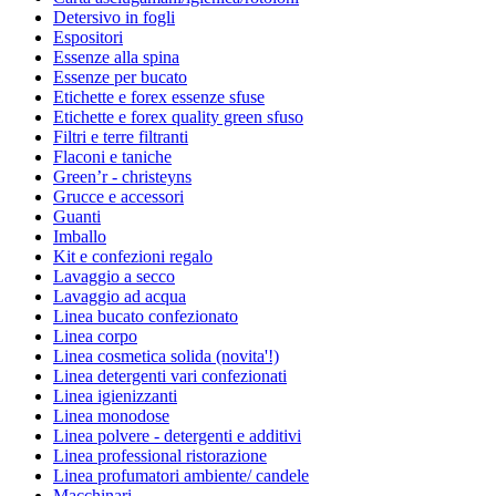
Detersivo in fogli
Espositori
Essenze alla spina
Essenze per bucato
Etichette e forex essenze sfuse
Etichette e forex quality green sfuso
Filtri e terre filtranti
Flaconi e taniche
Green’r - christeyns
Grucce e accessori
Guanti
Imballo
Kit e confezioni regalo
Lavaggio a secco
Lavaggio ad acqua
Linea bucato confezionato
Linea corpo
Linea cosmetica solida (novita'!)
Linea detergenti vari confezionati
Linea igienizzanti
Linea monodose
Linea polvere - detergenti e additivi
Linea professional ristorazione
Linea profumatori ambiente/ candele
Macchinari