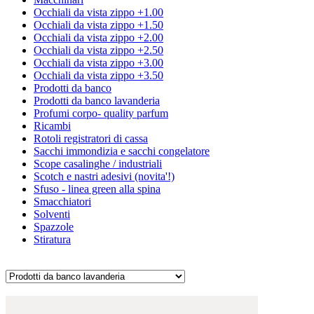
Occhiali da vista zippo +1.00
Occhiali da vista zippo +1.50
Occhiali da vista zippo +2.00
Occhiali da vista zippo +2.50
Occhiali da vista zippo +3.00
Occhiali da vista zippo +3.50
Prodotti da banco
Prodotti da banco lavanderia
Profumi corpo- quality parfum
Ricambi
Rotoli registratori di cassa
Sacchi immondizia e sacchi congelatore
Scope casalinghe / industriali
Scotch e nastri adesivi (novita'!)
Sfuso - linea green alla spina
Smacchiatori
Solventi
Spazzole
Stiratura