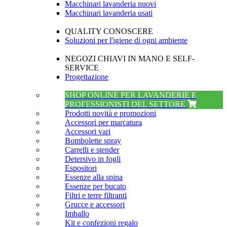
Macchinari lavanderia nuovi
Macchinari lavanderia usati
QUALITY CONOSCERE
Soluzioni per l'igiene di ogni ambiente
NEGOZI CHIAVI IN MANO E SELF-
SERVICE
Progettazione
SHOP ONLINE PER LAVANDERIE E
PROFESSIONISTI DEL SETTORE
Prodotti novità e promozioni
Accessori per marcatura
Accessori vari
Bombolette spray
Carrelli e stender
Detersivo in fogli
Espositori
Essenze alla spina
Essenze per bucato
Filtri e terre filtranti
Grucce e accessori
Imballo
Kit e confezioni regalo