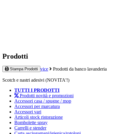
Prodotti
Home
Quality Service
Prodotti da banco lavanderia
Stampa Prodotti
Scotch e nastri adesivi (NOVITA'!)
TUTTI I PRODOTTI
Prodotti novità e promozioni
Accessori casa / spugne / mop
Accessori per marcatura
Accessori vari
Articoli stock ristorazione
Bombolette spray
Carrelli e stender
Carta asciugamani/igienica/rotoloni