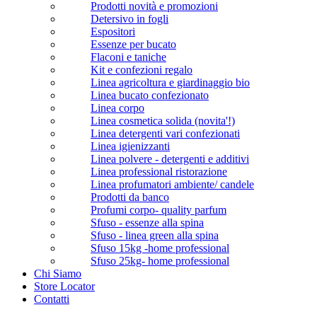
Prodotti novità e promozioni
Detersivo in fogli
Espositori
Essenze per bucato
Flaconi e taniche
Kit e confezioni regalo
Linea agricoltura e giardinaggio bio
Linea bucato confezionato
Linea corpo
Linea cosmetica solida (novita'!)
Linea detergenti vari confezionati
Linea igienizzanti
Linea polvere - detergenti e additivi
Linea professional ristorazione
Linea profumatori ambiente/ candele
Prodotti da banco
Profumi corpo- quality parfum
Sfuso - essenze alla spina
Sfuso - linea green alla spina
Sfuso 15kg -home professional
Sfuso 25kg- home professional
Chi Siamo
Store Locator
Contatti