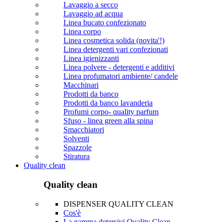
Lavaggio a secco
Lavaggio ad acqua
Linea bucato confezionato
Linea corpo
Linea cosmetica solida (novita'!)
Linea detergenti vari confezionati
Linea igienizzanti
Linea polvere - detergenti e additivi
Linea profumatori ambiente/ candele
Macchinari
Prodotti da banco
Prodotti da banco lavanderia
Profumi corpo- quality parfum
Sfuso - linea green alla spina
Smacchiatori
Solventi
Spazzole
Stiratura
Quality clean
Quality clean
DISPENSER QUALITY CLEAN
Cos'è
La gamma detersivi Quality Clean