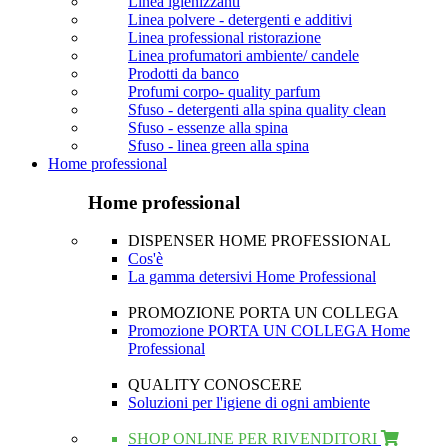
Linea igienizzanti
Linea polvere - detergenti e additivi
Linea professional ristorazione
Linea profumatori ambiente/ candele
Prodotti da banco
Profumi corpo- quality parfum
Sfuso - detergenti alla spina quality clean
Sfuso - essenze alla spina
Sfuso - linea green alla spina
Home professional
Home professional
DISPENSER HOME PROFESSIONAL
Cos'è
La gamma detersivi Home Professional
PROMOZIONE PORTA UN COLLEGA
Promozione PORTA UN COLLEGA Home
Professional
QUALITY CONOSCERE
Soluzioni per l'igiene di ogni ambiente
SHOP ONLINE PER RIVENDITORI