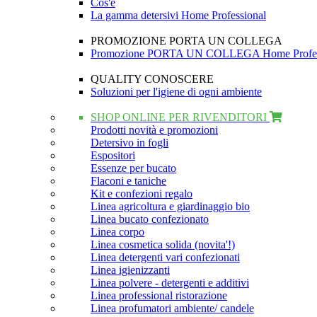
Cos'è
La gamma detersivi Home Professional
PROMOZIONE PORTA UN COLLEGA
Promozione PORTA UN COLLEGA Home Profes
QUALITY CONOSCERE
Soluzioni per l'igiene di ogni ambiente
SHOP ONLINE PER RIVENDITORI
Prodotti novità e promozioni
Detersivo in fogli
Espositori
Essenze per bucato
Flaconi e taniche
Kit e confezioni regalo
Linea agricoltura e giardinaggio bio
Linea bucato confezionato
Linea corpo
Linea cosmetica solida (novita'!)
Linea detergenti vari confezionati
Linea igienizzanti
Linea polvere - detergenti e additivi
Linea professional ristorazione
Linea profumatori ambiente/ candele