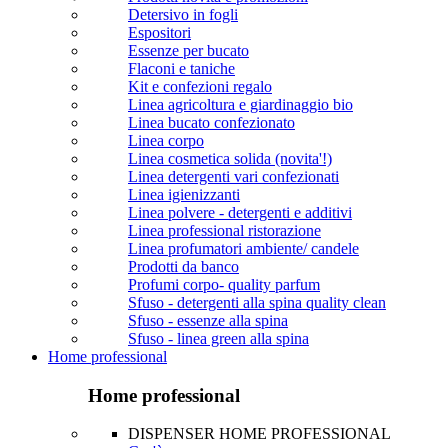
Detersivo in fogli
Espositori
Essenze per bucato
Flaconi e taniche
Kit e confezioni regalo
Linea agricoltura e giardinaggio bio
Linea bucato confezionato
Linea corpo
Linea cosmetica solida (novita'!)
Linea detergenti vari confezionati
Linea igienizzanti
Linea polvere - detergenti e additivi
Linea professional ristorazione
Linea profumatori ambiente/ candele
Prodotti da banco
Profumi corpo- quality parfum
Sfuso - detergenti alla spina quality clean
Sfuso - essenze alla spina
Sfuso - linea green alla spina
Home professional
Home professional
DISPENSER HOME PROFESSIONAL