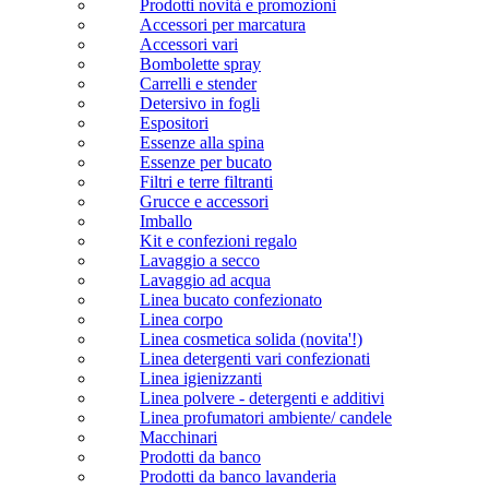
Prodotti novità e promozioni
Accessori per marcatura
Accessori vari
Bombolette spray
Carrelli e stender
Detersivo in fogli
Espositori
Essenze alla spina
Essenze per bucato
Filtri e terre filtranti
Grucce e accessori
Imballo
Kit e confezioni regalo
Lavaggio a secco
Lavaggio ad acqua
Linea bucato confezionato
Linea corpo
Linea cosmetica solida (novita'!)
Linea detergenti vari confezionati
Linea igienizzanti
Linea polvere - detergenti e additivi
Linea profumatori ambiente/ candele
Macchinari
Prodotti da banco
Prodotti da banco lavanderia