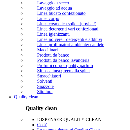
Lavaggio a secco
Lavaggio ad acqua
Linea bucato confezionato
Linea corpo
Linea cosmetica solida (novita'!)
Linea detergenti vari confezionati
Linea igienizzanti
Linea polvere - detergenti e additivi
Linea profumatori ambiente/ candele
Macchinari
Prodotti da banco
Prodotti da banco lavanderia
Profumi corpo- quality parfum
Sfuso - linea green alla spina
Smacchiatori
Solventi
Spazzole
Stiratura
Quality clean
Quality clean
DISPENSER QUALITY CLEAN
Cos'è
La gamma detersivi Quality Clean