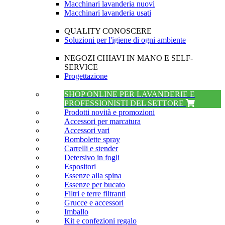
Macchinari lavanderia nuovi
Macchinari lavanderia usati
QUALITY CONOSCERE
Soluzioni per l'igiene di ogni ambiente
NEGOZI CHIAVI IN MANO E SELF-
SERVICE
Progettazione
SHOP ONLINE PER LAVANDERIE E
PROFESSIONISTI DEL SETTORE
Prodotti novità e promozioni
Accessori per marcatura
Accessori vari
Bombolette spray
Carrelli e stender
Detersivo in fogli
Espositori
Essenze alla spina
Essenze per bucato
Filtri e terre filtranti
Grucce e accessori
Imballo
Kit e confezioni regalo