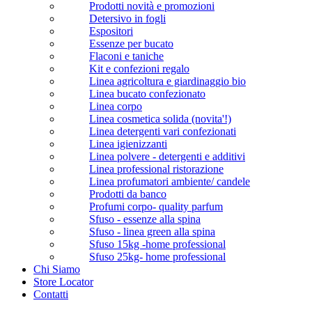
Prodotti novità e promozioni
Detersivo in fogli
Espositori
Essenze per bucato
Flaconi e taniche
Kit e confezioni regalo
Linea agricoltura e giardinaggio bio
Linea bucato confezionato
Linea corpo
Linea cosmetica solida (novita'!)
Linea detergenti vari confezionati
Linea igienizzanti
Linea polvere - detergenti e additivi
Linea professional ristorazione
Linea profumatori ambiente/ candele
Prodotti da banco
Profumi corpo- quality parfum
Sfuso - essenze alla spina
Sfuso - linea green alla spina
Sfuso 15kg -home professional
Sfuso 25kg- home professional
Chi Siamo
Store Locator
Contatti