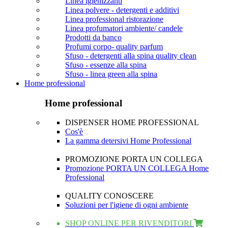
Linea igienizzanti
Linea polvere - detergenti e additivi
Linea professional ristorazione
Linea profumatori ambiente/ candele
Prodotti da banco
Profumi corpo- quality parfum
Sfuso - detergenti alla spina quality clean
Sfuso - essenze alla spina
Sfuso - linea green alla spina
Home professional
Home professional
DISPENSER HOME PROFESSIONAL
Cos'è
La gamma detersivi Home Professional
PROMOZIONE PORTA UN COLLEGA
Promozione PORTA UN COLLEGA Home
Professional
QUALITY CONOSCERE
Soluzioni per l'igiene di ogni ambiente
SHOP ONLINE PER RIVENDITORI