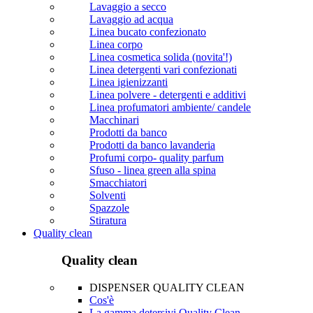
Lavaggio a secco
Lavaggio ad acqua
Linea bucato confezionato
Linea corpo
Linea cosmetica solida (novita'!)
Linea detergenti vari confezionati
Linea igienizzanti
Linea polvere - detergenti e additivi
Linea profumatori ambiente/ candele
Macchinari
Prodotti da banco
Prodotti da banco lavanderia
Profumi corpo- quality parfum
Sfuso - linea green alla spina
Smacchiatori
Solventi
Spazzole
Stiratura
Quality clean
Quality clean
DISPENSER QUALITY CLEAN
Cos'è
La gamma detersivi Quality Clean