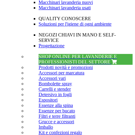
Macchinari lavanderia nuovi
Macchinari lavanderia usati
QUALITY CONOSCERE
Soluzioni per l'igiene di ogni ambiente
NEGOZI CHIAVI IN MANO E SELF-
SERVICE
Progettazione
SHOP ONLINE PER LAVANDERIE E
PROFESSIONISTI DEL SETTORE
Prodotti novità e promozioni
Accessori per marcatura
Accessori vari
Bombolette spray
Carrelli e stender
Detersivo in fogli
Espositori
Essenze alla spina
Essenze per bucato
Filtri e terre filtranti
Grucce e accessori
Imballo
Kit e confezioni regalo