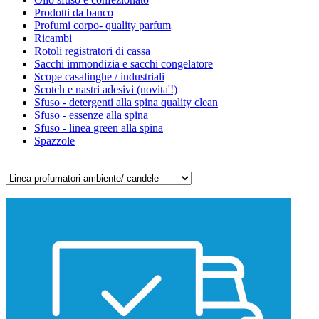
Prodotti da banco
Profumi corpo- quality parfum
Ricambi
Rotoli registratori di cassa
Sacchi immondizia e sacchi congelatore
Scope casalinghe / industriali
Scotch e nastri adesivi (novita'!)
Sfuso - detergenti alla spina quality clean
Sfuso - essenze alla spina
Sfuso - linea green alla spina
Spazzole