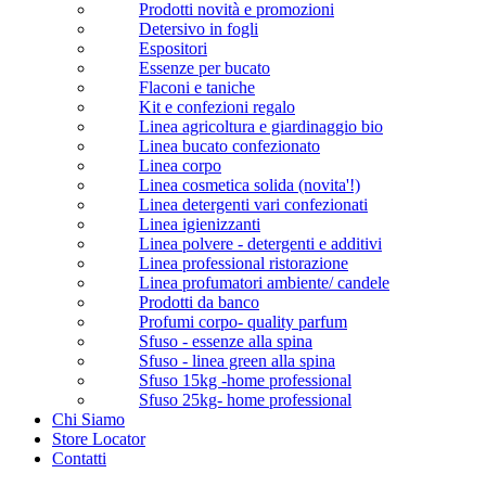
Prodotti novità e promozioni
Detersivo in fogli
Espositori
Essenze per bucato
Flaconi e taniche
Kit e confezioni regalo
Linea agricoltura e giardinaggio bio
Linea bucato confezionato
Linea corpo
Linea cosmetica solida (novita'!)
Linea detergenti vari confezionati
Linea igienizzanti
Linea polvere - detergenti e additivi
Linea professional ristorazione
Linea profumatori ambiente/ candele
Prodotti da banco
Profumi corpo- quality parfum
Sfuso - essenze alla spina
Sfuso - linea green alla spina
Sfuso 15kg -home professional
Sfuso 25kg- home professional
Chi Siamo
Store Locator
Contatti