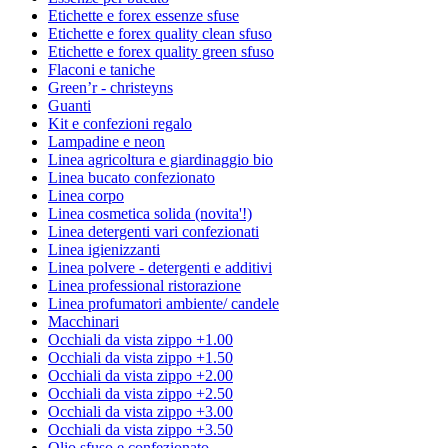
Etichette e forex essenze sfuse
Etichette e forex quality clean sfuso
Etichette e forex quality green sfuso
Flaconi e taniche
Green’r - christeyns
Guanti
Kit e confezioni regalo
Lampadine e neon
Linea agricoltura e giardinaggio bio
Linea bucato confezionato
Linea corpo
Linea cosmetica solida (novita'!)
Linea detergenti vari confezionati
Linea igienizzanti
Linea polvere - detergenti e additivi
Linea professional ristorazione
Linea profumatori ambiente/ candele
Macchinari
Occhiali da vista zippo +1.00
Occhiali da vista zippo +1.50
Occhiali da vista zippo +2.00
Occhiali da vista zippo +2.50
Occhiali da vista zippo +3.00
Occhiali da vista zippo +3.50
Olio sfuso e confezionato