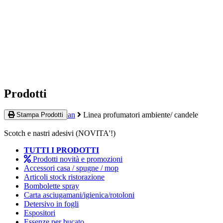
Prodotti
Home
Quality Clean
Linea profumatori ambiente/ candele
Stampa Prodotti
Scotch e nastri adesivi (NOVITA'!)
TUTTI I PRODOTTI
Prodotti novità e promozioni
Accessori casa / spugne / mop
Articoli stock ristorazione
Bombolette spray
Carta asciugamani/igienica/rotoloni
Detersivo in fogli
Espositori
Essenze per bucato