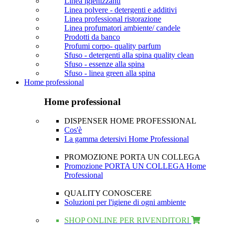
Linea igienizzanti
Linea polvere - detergenti e additivi
Linea professional ristorazione
Linea profumatori ambiente/ candele
Prodotti da banco
Profumi corpo- quality parfum
Sfuso - detergenti alla spina quality clean
Sfuso - essenze alla spina
Sfuso - linea green alla spina
Home professional
Home professional
DISPENSER HOME PROFESSIONAL
Cos'è
La gamma detersivi Home Professional
PROMOZIONE PORTA UN COLLEGA
Promozione PORTA UN COLLEGA Home
Professional
QUALITY CONOSCERE
Soluzioni per l'igiene di ogni ambiente
SHOP ONLINE PER RIVENDITORI