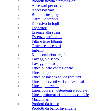
Prodotti novità e promozioni
Accessori per marcatura
Accessori vari
Bombolette spray
Carrelli e stender
Detersivo in fogli
Espositori
Essenze alla spina
Essenze per bucato
Filtri e terre filtranti
Grucce e accessori
Imballo
Kit e confezioni regalo
Lavaggio a secco
Lavaggio ad acqua
Linea bucato confezionato
Linea corpo
Linea cosmetica solida (novita'!)
Linea detergenti vari confezionati
Linea igienizzanti
Linea polvere - detergenti e additivi
Linea profumatori ambiente/ candele
Macchinari
Prodotti da banco
Prodotti da banco lavanderia