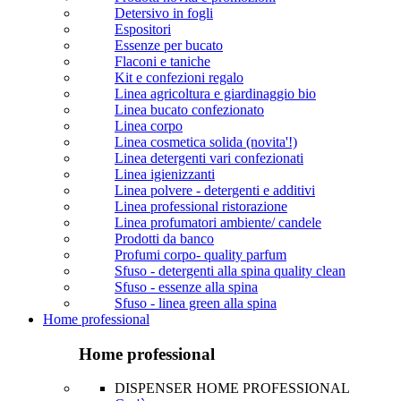
Detersivo in fogli
Espositori
Essenze per bucato
Flaconi e taniche
Kit e confezioni regalo
Linea agricoltura e giardinaggio bio
Linea bucato confezionato
Linea corpo
Linea cosmetica solida (novita'!)
Linea detergenti vari confezionati
Linea igienizzanti
Linea polvere - detergenti e additivi
Linea professional ristorazione
Linea profumatori ambiente/ candele
Prodotti da banco
Profumi corpo- quality parfum
Sfuso - detergenti alla spina quality clean
Sfuso - essenze alla spina
Sfuso - linea green alla spina
Home professional
Home professional
DISPENSER HOME PROFESSIONAL