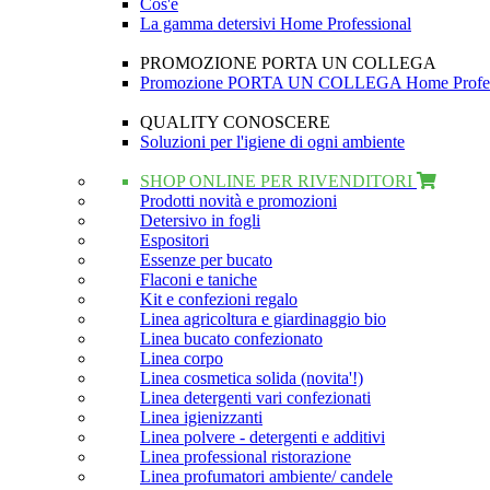
Cos'è
La gamma detersivi Home Professional
PROMOZIONE PORTA UN COLLEGA
Promozione PORTA UN COLLEGA Home Profes
QUALITY CONOSCERE
Soluzioni per l'igiene di ogni ambiente
SHOP ONLINE PER RIVENDITORI
Prodotti novità e promozioni
Detersivo in fogli
Espositori
Essenze per bucato
Flaconi e taniche
Kit e confezioni regalo
Linea agricoltura e giardinaggio bio
Linea bucato confezionato
Linea corpo
Linea cosmetica solida (novita'!)
Linea detergenti vari confezionati
Linea igienizzanti
Linea polvere - detergenti e additivi
Linea professional ristorazione
Linea profumatori ambiente/ candele