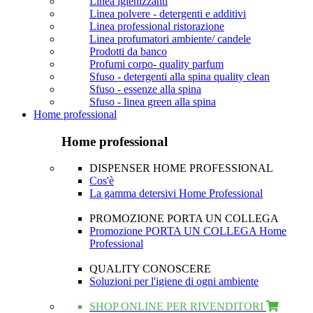
Linea igienizzanti
Linea polvere - detergenti e additivi
Linea professional ristorazione
Linea profumatori ambiente/ candele
Prodotti da banco
Profumi corpo- quality parfum
Sfuso - detergenti alla spina quality clean
Sfuso - essenze alla spina
Sfuso - linea green alla spina
Home professional
Home professional
DISPENSER HOME PROFESSIONAL
Cos'è
La gamma detersivi Home Professional
PROMOZIONE PORTA UN COLLEGA
Promozione PORTA UN COLLEGA Home
Professional
QUALITY CONOSCERE
Soluzioni per l'igiene di ogni ambiente
SHOP ONLINE PER RIVENDITORI