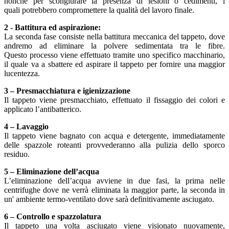
nonché per scongiurare la presenza di lesioni o cedimenti, i
quali potrebbero compromettere la qualità del lavoro finale.
2 - Battitura ed aspirazione:
La seconda fase consiste nella battitura meccanica del tappeto, dove
andremo ad eliminare la polvere sedimentata tra le fibre.
Questo processo viene effettuato tramite uno specifico macchinario,
il quale va a sbattere ed aspirare il tappeto per fornire una maggior
lucentezza.
3 – Presmacchiatura e igienizzazione
Il tappeto viene presmacchiato, effettuato il fissaggio dei colori e
applicato l’antibatterico.
4 – Lavaggio
Il tappeto viene bagnato con acqua e detergente, immediatamente
delle spazzole roteanti provvederanno alla pulizia dello sporco
residuo.
5 – Eliminazione dell’acqua
L’eliminazione dell’acqua avviene in due fasi, la prima nelle
centrifughe dove ne verrà eliminata la maggior parte, la seconda in
un' ambiente termo-ventilato dove sarà definitivamente asciugato.
6 – Controllo e spazzolatura
Il tappeto una volta asciugato viene visionato nuovamente,