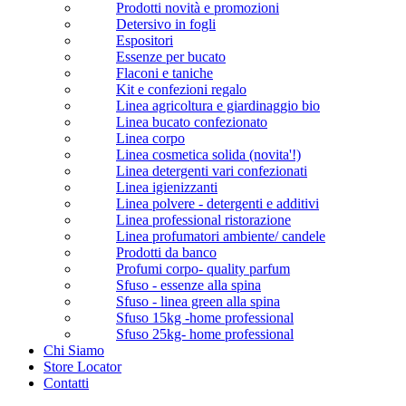
Prodotti novità e promozioni
Detersivo in fogli
Espositori
Essenze per bucato
Flaconi e taniche
Kit e confezioni regalo
Linea agricoltura e giardinaggio bio
Linea bucato confezionato
Linea corpo
Linea cosmetica solida (novita'!)
Linea detergenti vari confezionati
Linea igienizzanti
Linea polvere - detergenti e additivi
Linea professional ristorazione
Linea profumatori ambiente/ candele
Prodotti da banco
Profumi corpo- quality parfum
Sfuso - essenze alla spina
Sfuso - linea green alla spina
Sfuso 15kg -home professional
Sfuso 25kg- home professional
Chi Siamo
Store Locator
Contatti