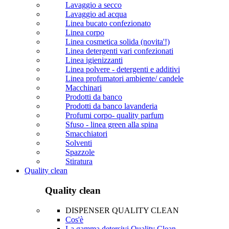
Lavaggio a secco
Lavaggio ad acqua
Linea bucato confezionato
Linea corpo
Linea cosmetica solida (novita'!)
Linea detergenti vari confezionati
Linea igienizzanti
Linea polvere - detergenti e additivi
Linea profumatori ambiente/ candele
Macchinari
Prodotti da banco
Prodotti da banco lavanderia
Profumi corpo- quality parfum
Sfuso - linea green alla spina
Smacchiatori
Solventi
Spazzole
Stiratura
Quality clean
Quality clean
DISPENSER QUALITY CLEAN
Cos'è
La gamma detersivi Quality Clean