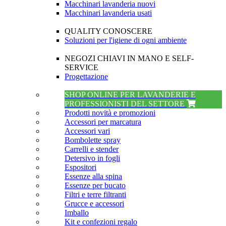
Macchinari lavanderia nuovi
Macchinari lavanderia usati
QUALITY CONOSCERE
Soluzioni per l'igiene di ogni ambiente
NEGOZI CHIAVI IN MANO E SELF-
SERVICE
Progettazione
SHOP ONLINE PER LAVANDERIE E
PROFESSIONISTI DEL SETTORE
Prodotti novità e promozioni
Accessori per marcatura
Accessori vari
Bombolette spray
Carrelli e stender
Detersivo in fogli
Espositori
Essenze alla spina
Essenze per bucato
Filtri e terre filtranti
Grucce e accessori
Imballo
Kit e confezioni regalo