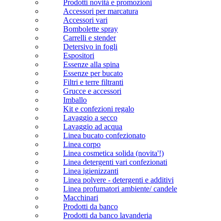
Prodotti novità e promozioni
Accessori per marcatura
Accessori vari
Bombolette spray
Carrelli e stender
Detersivo in fogli
Espositori
Essenze alla spina
Essenze per bucato
Filtri e terre filtranti
Grucce e accessori
Imballo
Kit e confezioni regalo
Lavaggio a secco
Lavaggio ad acqua
Linea bucato confezionato
Linea corpo
Linea cosmetica solida (novita'!)
Linea detergenti vari confezionati
Linea igienizzanti
Linea polvere - detergenti e additivi
Linea profumatori ambiente/ candele
Macchinari
Prodotti da banco
Prodotti da banco lavanderia