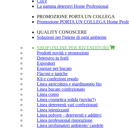
Cos'è
La gamma detersivi Home Professional
PROMOZIONE PORTA UN COLLEGA
Promozione PORTA UN COLLEGA Home Profes
QUALITY CONOSCERE
Soluzioni per l'igiene di ogni ambiente
SHOP ONLINE PER RIVENDITORI
Prodotti novità e promozioni
Detersivo in fogli
Espositori
Essenze per bucato
Flaconi e taniche
Kit e confezioni regalo
Linea agricoltura e giardinaggio bio
Linea bucato confezionato
Linea corpo
Linea cosmetica solida (novita'!)
Linea detergenti vari confezionati
Linea igienizzanti
Linea polvere - detergenti e additivi
Linea professional ristorazione
Linea profumatori ambiente/ candele