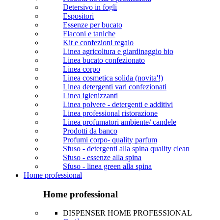
Detersivo in fogli
Espositori
Essenze per bucato
Flaconi e taniche
Kit e confezioni regalo
Linea agricoltura e giardinaggio bio
Linea bucato confezionato
Linea corpo
Linea cosmetica solida (novita'!)
Linea detergenti vari confezionati
Linea igienizzanti
Linea polvere - detergenti e additivi
Linea professional ristorazione
Linea profumatori ambiente/ candele
Prodotti da banco
Profumi corpo- quality parfum
Sfuso - detergenti alla spina quality clean
Sfuso - essenze alla spina
Sfuso - linea green alla spina
Home professional
Home professional
DISPENSER HOME PROFESSIONAL