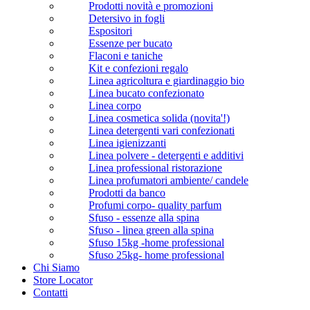
Prodotti novità e promozioni
Detersivo in fogli
Espositori
Essenze per bucato
Flaconi e taniche
Kit e confezioni regalo
Linea agricoltura e giardinaggio bio
Linea bucato confezionato
Linea corpo
Linea cosmetica solida (novita'!)
Linea detergenti vari confezionati
Linea igienizzanti
Linea polvere - detergenti e additivi
Linea professional ristorazione
Linea profumatori ambiente/ candele
Prodotti da banco
Profumi corpo- quality parfum
Sfuso - essenze alla spina
Sfuso - linea green alla spina
Sfuso 15kg -home professional
Sfuso 25kg- home professional
Chi Siamo
Store Locator
Contatti