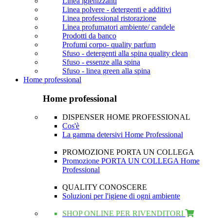
Linea igienizzanti
Linea polvere - detergenti e additivi
Linea professional ristorazione
Linea profumatori ambiente/ candele
Prodotti da banco
Profumi corpo- quality parfum
Sfuso - detergenti alla spina quality clean
Sfuso - essenze alla spina
Sfuso - linea green alla spina
Home professional
Home professional
DISPENSER HOME PROFESSIONAL
Cos'è
La gamma detersivi Home Professional
PROMOZIONE PORTA UN COLLEGA
Promozione PORTA UN COLLEGA Home
Professional
QUALITY CONOSCERE
Soluzioni per l'igiene di ogni ambiente
SHOP ONLINE PER RIVENDITORI