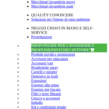
Macchinari lavanderia nuovi
Macchinari lavanderia usati
QUALITY CONOSCERE
Soluzioni per l'igiene di ogni ambiente
NEGOZI CHIAVI IN MANO E SELF-
SERVICE
Progettazione
SHOP ONLINE PER LAVANDERIE E
PROFESSIONISTI DEL SETTORE
Prodotti novità e promozioni
Accessori per marcatura
Accessori vari
Bombolette spray
Carrelli e stender
Detersivo in fogli
Espositori
Essenze alla spina
Essenze per bucato
Filtri e terre filtranti
Grucce e accessori
Imballo
Kit e confezioni regalo