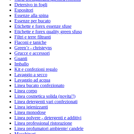
Detersivo in fogli
Espositori
Essenze alla spina
Essenze per bucato
Etichette e forex essenze sfuse
Etichette e forex quality green sfuso
Filtri e terre filtranti
Flaconi e taniche
Green’r - christeyns
Grucce e accessori
Guanti
Imballo
Kit e confezioni regalo
Lavaggio a secco
Lavaggio ad acqua
Linea bucato confezionato
Linea corpo
Linea cosmetica solida (novita'!)
Linea detergenti vari confezionati
Linea igienizzanti
Linea monodose
Linea polvere - detergenti e additivi
Linea professional ristorazione
Linea profumatori ambiente/ candele
Macchinari