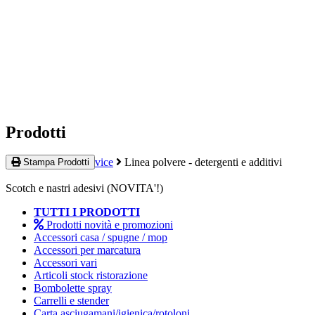
Prodotti
Home
Quality Service
Linea polvere - detergenti e additivi
Stampa Prodotti
Scotch e nastri adesivi (NOVITA'!)
TUTTI I PRODOTTI
Prodotti novità e promozioni
Accessori casa / spugne / mop
Accessori per marcatura
Accessori vari
Articoli stock ristorazione
Bombolette spray
Carrelli e stender
Carta asciugamani/igienica/rotoloni