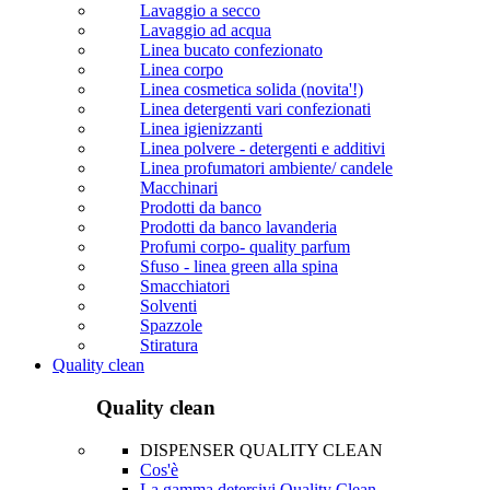
Lavaggio a secco
Lavaggio ad acqua
Linea bucato confezionato
Linea corpo
Linea cosmetica solida (novita'!)
Linea detergenti vari confezionati
Linea igienizzanti
Linea polvere - detergenti e additivi
Linea profumatori ambiente/ candele
Macchinari
Prodotti da banco
Prodotti da banco lavanderia
Profumi corpo- quality parfum
Sfuso - linea green alla spina
Smacchiatori
Solventi
Spazzole
Stiratura
Quality clean
Quality clean
DISPENSER QUALITY CLEAN
Cos'è
La gamma detersivi Quality Clean