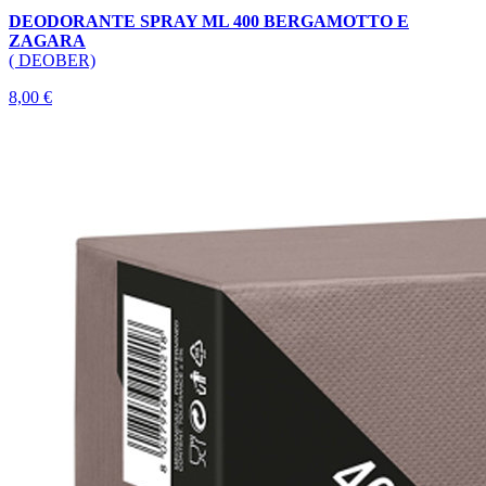
DEODORANTE SPRAY ML 400 BERGAMOTTO E
ZAGARA
( DEOBER)
8,00 €