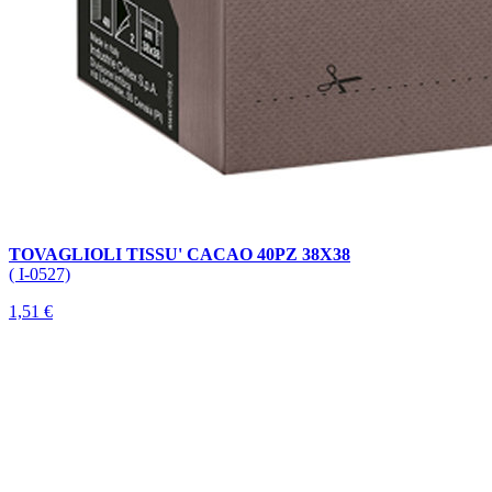
TOVAGLIOLI TISSU' CACAO 40PZ 38X38
( I-0527)
1,51 €