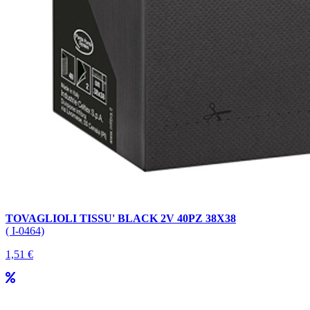
TOVAGLIOLI TISSU' BLACK 2V 40PZ 38X38
( I-0464)
1,51 €