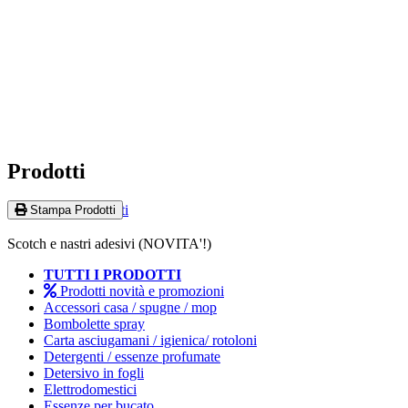
Prodotti
Home
Store Privati
Stampa Prodotti
Scotch e nastri adesivi (NOVITA'!)
TUTTI I PRODOTTI
Prodotti novità e promozioni
Accessori casa / spugne / mop
Bombolette spray
Carta asciugamani / igienica/ rotoloni
Detergenti / essenze profumate
Detersivo in fogli
Elettrodomestici
Essenze per bucato