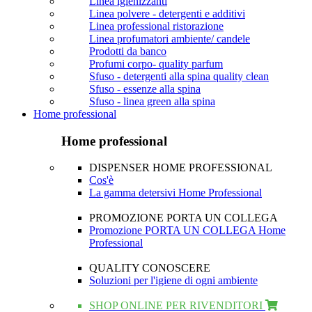
Linea igienizzanti
Linea polvere - detergenti e additivi
Linea professional ristorazione
Linea profumatori ambiente/ candele
Prodotti da banco
Profumi corpo- quality parfum
Sfuso - detergenti alla spina quality clean
Sfuso - essenze alla spina
Sfuso - linea green alla spina
Home professional
Home professional
DISPENSER HOME PROFESSIONAL
Cos'è
La gamma detersivi Home Professional
PROMOZIONE PORTA UN COLLEGA
Promozione PORTA UN COLLEGA Home
Professional
QUALITY CONOSCERE
Soluzioni per l'igiene di ogni ambiente
SHOP ONLINE PER RIVENDITORI