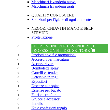
Macchinari lavanderia nuovi
Macchinari lavanderia usati
QUALITY CONOSCERE
Soluzioni per l'igiene di ogni ambiente
NEGOZI CHIAVI IN MANO E SELF-
SERVICE
Progettazione
SHOP ONLINE PER LAVANDERIE E
PROFESSIONISTI DEL SETTORE
Prodotti novità e promozioni
Accessori per marcatura
Accessori vari
Bombolette spray
Carrelli e stender
Detersivo in fogli
Espositori
Essenze alla spina
Essenze per bucato
Filtri e terre filtranti
Grucce e accessori
Imballo
Kit e confezioni regalo