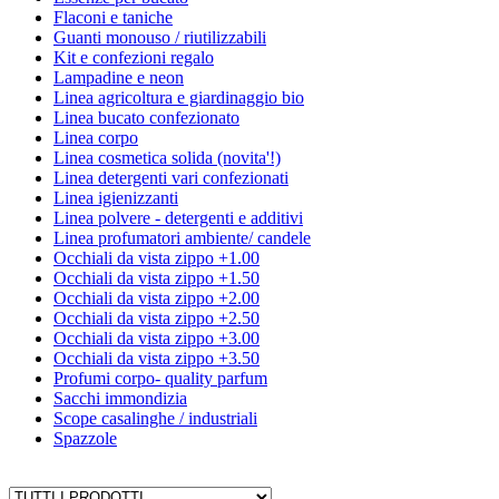
Flaconi e taniche
Guanti monouso / riutilizzabili
Kit e confezioni regalo
Lampadine e neon
Linea agricoltura e giardinaggio bio
Linea bucato confezionato
Linea corpo
Linea cosmetica solida (novita'!)
Linea detergenti vari confezionati
Linea igienizzanti
Linea polvere - detergenti e additivi
Linea profumatori ambiente/ candele
Occhiali da vista zippo +1.00
Occhiali da vista zippo +1.50
Occhiali da vista zippo +2.00
Occhiali da vista zippo +2.50
Occhiali da vista zippo +3.00
Occhiali da vista zippo +3.50
Profumi corpo- quality parfum
Sacchi immondizia
Scope casalinghe / industriali
Spazzole