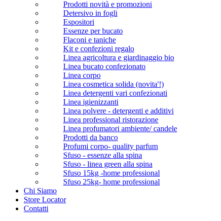
Prodotti novità e promozioni
Detersivo in fogli
Espositori
Essenze per bucato
Flaconi e taniche
Kit e confezioni regalo
Linea agricoltura e giardinaggio bio
Linea bucato confezionato
Linea corpo
Linea cosmetica solida (novita'!)
Linea detergenti vari confezionati
Linea igienizzanti
Linea polvere - detergenti e additivi
Linea professional ristorazione
Linea profumatori ambiente/ candele
Prodotti da banco
Profumi corpo- quality parfum
Sfuso - essenze alla spina
Sfuso - linea green alla spina
Sfuso 15kg -home professional
Sfuso 25kg- home professional
Chi Siamo
Store Locator
Contatti