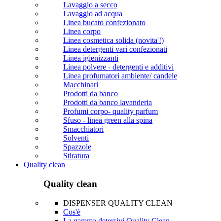
Lavaggio a secco
Lavaggio ad acqua
Linea bucato confezionato
Linea corpo
Linea cosmetica solida (novita'!)
Linea detergenti vari confezionati
Linea igienizzanti
Linea polvere - detergenti e additivi
Linea profumatori ambiente/ candele
Macchinari
Prodotti da banco
Prodotti da banco lavanderia
Profumi corpo- quality parfum
Sfuso - linea green alla spina
Smacchiatori
Solventi
Spazzole
Stiratura
Quality clean
Quality clean
DISPENSER QUALITY CLEAN
Cos'è
La gamma detersivi Quality Clean