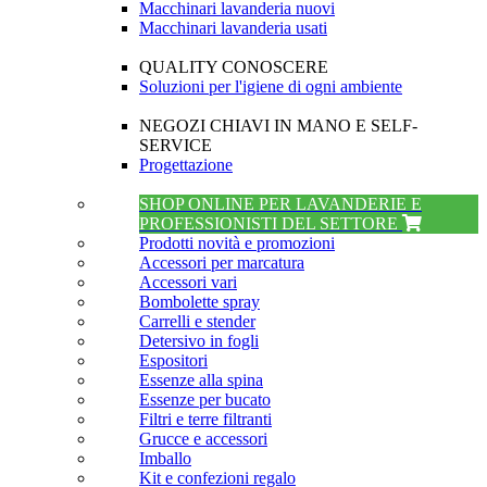
Macchinari lavanderia nuovi
Macchinari lavanderia usati
QUALITY CONOSCERE
Soluzioni per l'igiene di ogni ambiente
NEGOZI CHIAVI IN MANO E SELF-
SERVICE
Progettazione
SHOP ONLINE PER LAVANDERIE E
PROFESSIONISTI DEL SETTORE
Prodotti novità e promozioni
Accessori per marcatura
Accessori vari
Bombolette spray
Carrelli e stender
Detersivo in fogli
Espositori
Essenze alla spina
Essenze per bucato
Filtri e terre filtranti
Grucce e accessori
Imballo
Kit e confezioni regalo