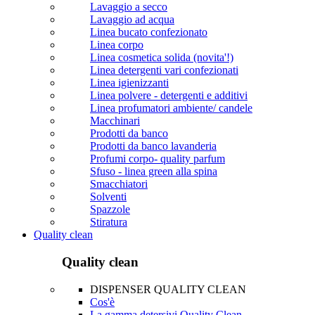
Lavaggio a secco
Lavaggio ad acqua
Linea bucato confezionato
Linea corpo
Linea cosmetica solida (novita'!)
Linea detergenti vari confezionati
Linea igienizzanti
Linea polvere - detergenti e additivi
Linea profumatori ambiente/ candele
Macchinari
Prodotti da banco
Prodotti da banco lavanderia
Profumi corpo- quality parfum
Sfuso - linea green alla spina
Smacchiatori
Solventi
Spazzole
Stiratura
Quality clean
Quality clean
DISPENSER QUALITY CLEAN
Cos'è
La gamma detersivi Quality Clean