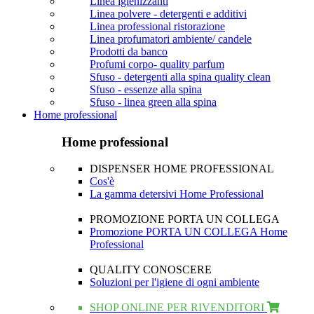
Linea igienizzanti
Linea polvere - detergenti e additivi
Linea professional ristorazione
Linea profumatori ambiente/ candele
Prodotti da banco
Profumi corpo- quality parfum
Sfuso - detergenti alla spina quality clean
Sfuso - essenze alla spina
Sfuso - linea green alla spina
Home professional
Home professional
DISPENSER HOME PROFESSIONAL
Cos'è
La gamma detersivi Home Professional
PROMOZIONE PORTA UN COLLEGA
Promozione PORTA UN COLLEGA Home
Professional
QUALITY CONOSCERE
Soluzioni per l'igiene di ogni ambiente
SHOP ONLINE PER RIVENDITORI