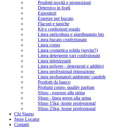
Prodotti novità e promozioni
Detersivo in fogli
Espositori
Essenze per bucato
Flaconi e taniche
Kit e confezioni regalo
Linea agricoltura e giardinaggio bio
Linea bucato confezionato
Linea corpo
Linea cosmetica solida (novita'!)
Linea detergenti vari confezionati
Linea igienizzanti
Linea polvere - detergenti e additivi
Linea professional ristorazione
Linea profumatori ambiente/ candele
Prodotti da banco
Profumi corpo- quality parfum
Sfuso - essenze alla spina
Sfuso - linea green alla spina
Sfuso 15kg -home professional
Sfuso 25kg- home professional
Chi Siamo
Store Locator
Contatti