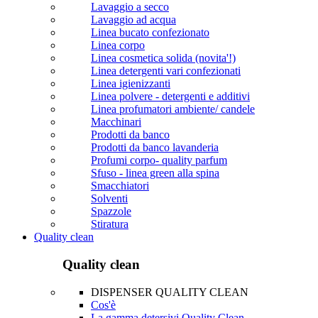
Lavaggio a secco
Lavaggio ad acqua
Linea bucato confezionato
Linea corpo
Linea cosmetica solida (novita'!)
Linea detergenti vari confezionati
Linea igienizzanti
Linea polvere - detergenti e additivi
Linea profumatori ambiente/ candele
Macchinari
Prodotti da banco
Prodotti da banco lavanderia
Profumi corpo- quality parfum
Sfuso - linea green alla spina
Smacchiatori
Solventi
Spazzole
Stiratura
Quality clean
Quality clean
DISPENSER QUALITY CLEAN
Cos'è
La gamma detersivi Quality Clean