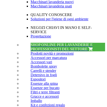
Macchinari lavanderia nuovi
Macchinari lavanderia usati
QUALITY CONOSCERE
Soluzioni per l'igiene di ogni ambiente
NEGOZI CHIAVI IN MANO E SELF-
SERVICE
Progettazione
SHOP ONLINE PER LAVANDERIE E
PROFESSIONISTI DEL SETTORE
Prodotti novità e promozioni
Accessori per marcatura
Accessori vari
Bombolette spray
Carrelli e stender
Detersivo in fogli
Espositori
Essenze alla spina
Essenze per bucato
Filtri e terre filtranti
Grucce e accessori
Imballo
Kit e confezioni regalo