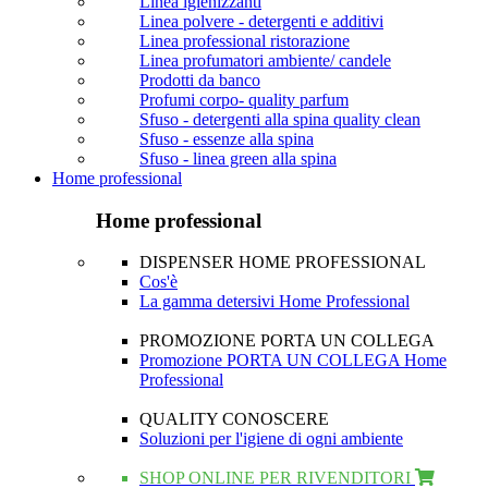
Linea igienizzanti
Linea polvere - detergenti e additivi
Linea professional ristorazione
Linea profumatori ambiente/ candele
Prodotti da banco
Profumi corpo- quality parfum
Sfuso - detergenti alla spina quality clean
Sfuso - essenze alla spina
Sfuso - linea green alla spina
Home professional
Home professional
DISPENSER HOME PROFESSIONAL
Cos'è
La gamma detersivi Home Professional
PROMOZIONE PORTA UN COLLEGA
Promozione PORTA UN COLLEGA Home
Professional
QUALITY CONOSCERE
Soluzioni per l'igiene di ogni ambiente
SHOP ONLINE PER RIVENDITORI