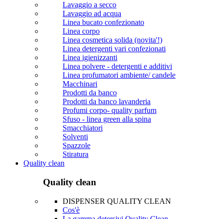
Lavaggio a secco
Lavaggio ad acqua
Linea bucato confezionato
Linea corpo
Linea cosmetica solida (novita'!)
Linea detergenti vari confezionati
Linea igienizzanti
Linea polvere - detergenti e additivi
Linea profumatori ambiente/ candele
Macchinari
Prodotti da banco
Prodotti da banco lavanderia
Profumi corpo- quality parfum
Sfuso - linea green alla spina
Smacchiatori
Solventi
Spazzole
Stiratura
Quality clean
Quality clean
DISPENSER QUALITY CLEAN
Cos'è
La gamma detersivi Quality Clean