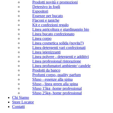
Prodotti novità e promozioni
Detersivo in fogli
Espositori
Essenze per bucato
Flaconi e taniche
Kit e confezioni regalo
Linea agricoltura e giardinaggio bio
Linea bucato confezionato
Linea corpo
Linea cosmetica solida (novita'!)
Linea detergenti vari confezionati
Linea igienizzanti
Linea polvere - detergenti e additivi
Linea professional ristorazione
Linea profumatori ambiente/ candele
Prodotti da banco
Profumi corpo- quality parfum
Sfuso - essenze alla spina
Sfuso - linea green alla spina
Sfuso 15kg -home professional
Sfuso 25kg- home professional
Chi Siamo
Store Locator
Contatti