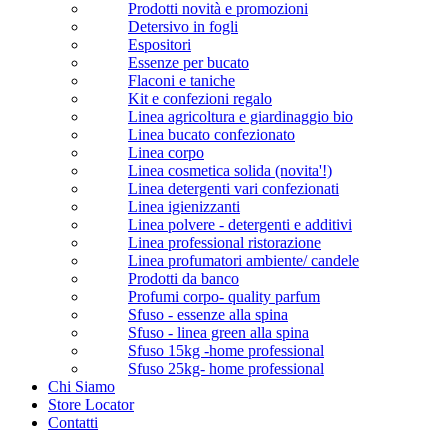
Prodotti novità e promozioni
Detersivo in fogli
Espositori
Essenze per bucato
Flaconi e taniche
Kit e confezioni regalo
Linea agricoltura e giardinaggio bio
Linea bucato confezionato
Linea corpo
Linea cosmetica solida (novita'!)
Linea detergenti vari confezionati
Linea igienizzanti
Linea polvere - detergenti e additivi
Linea professional ristorazione
Linea profumatori ambiente/ candele
Prodotti da banco
Profumi corpo- quality parfum
Sfuso - essenze alla spina
Sfuso - linea green alla spina
Sfuso 15kg -home professional
Sfuso 25kg- home professional
Chi Siamo
Store Locator
Contatti