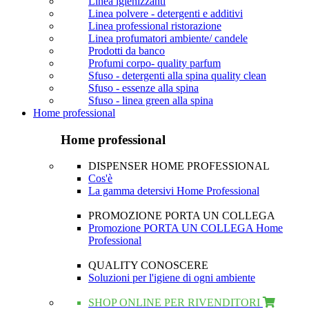
Linea igienizzanti
Linea polvere - detergenti e additivi
Linea professional ristorazione
Linea profumatori ambiente/ candele
Prodotti da banco
Profumi corpo- quality parfum
Sfuso - detergenti alla spina quality clean
Sfuso - essenze alla spina
Sfuso - linea green alla spina
Home professional
Home professional
DISPENSER HOME PROFESSIONAL
Cos'è
La gamma detersivi Home Professional
PROMOZIONE PORTA UN COLLEGA
Promozione PORTA UN COLLEGA Home
Professional
QUALITY CONOSCERE
Soluzioni per l'igiene di ogni ambiente
SHOP ONLINE PER RIVENDITORI