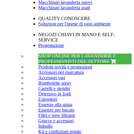
Macchinari lavanderia nuovi
Macchinari lavanderia usati
QUALITY CONOSCERE
Soluzioni per l'igiene di ogni ambiente
NEGOZI CHIAVI IN MANO E SELF-
SERVICE
Progettazione
SHOP ONLINE PER LAVANDERIE E
PROFESSIONISTI DEL SETTORE
Prodotti novità e promozioni
Accessori per marcatura
Accessori vari
Bombolette spray
Carrelli e stender
Detersivo in fogli
Espositori
Essenze alla spina
Essenze per bucato
Filtri e terre filtranti
Grucce e accessori
Imballo
Kit e confezioni regalo