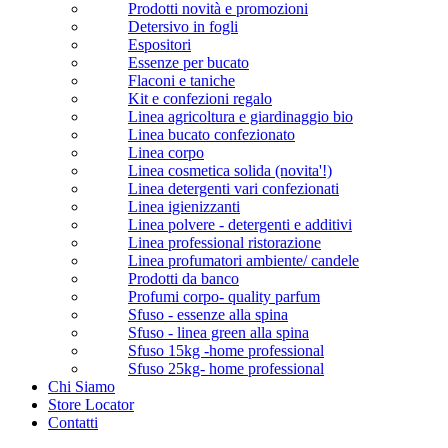
Prodotti novità e promozioni
Detersivo in fogli
Espositori
Essenze per bucato
Flaconi e taniche
Kit e confezioni regalo
Linea agricoltura e giardinaggio bio
Linea bucato confezionato
Linea corpo
Linea cosmetica solida (novita'!)
Linea detergenti vari confezionati
Linea igienizzanti
Linea polvere - detergenti e additivi
Linea professional ristorazione
Linea profumatori ambiente/ candele
Prodotti da banco
Profumi corpo- quality parfum
Sfuso - essenze alla spina
Sfuso - linea green alla spina
Sfuso 15kg -home professional
Sfuso 25kg- home professional
Chi Siamo
Store Locator
Contatti