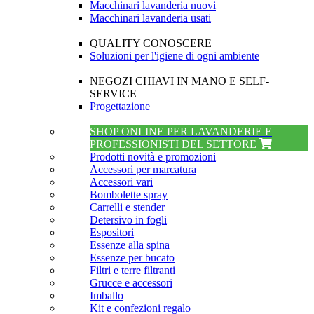
Macchinari lavanderia nuovi
Macchinari lavanderia usati
QUALITY CONOSCERE
Soluzioni per l'igiene di ogni ambiente
NEGOZI CHIAVI IN MANO E SELF-
SERVICE
Progettazione
SHOP ONLINE PER LAVANDERIE E
PROFESSIONISTI DEL SETTORE
Prodotti novità e promozioni
Accessori per marcatura
Accessori vari
Bombolette spray
Carrelli e stender
Detersivo in fogli
Espositori
Essenze alla spina
Essenze per bucato
Filtri e terre filtranti
Grucce e accessori
Imballo
Kit e confezioni regalo