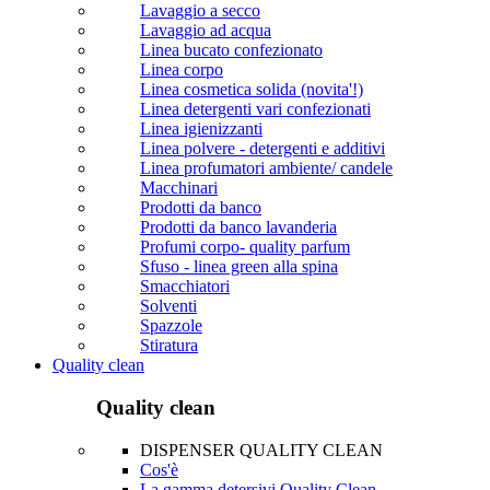
Lavaggio a secco
Lavaggio ad acqua
Linea bucato confezionato
Linea corpo
Linea cosmetica solida (novita'!)
Linea detergenti vari confezionati
Linea igienizzanti
Linea polvere - detergenti e additivi
Linea profumatori ambiente/ candele
Macchinari
Prodotti da banco
Prodotti da banco lavanderia
Profumi corpo- quality parfum
Sfuso - linea green alla spina
Smacchiatori
Solventi
Spazzole
Stiratura
Quality clean
Quality clean
DISPENSER QUALITY CLEAN
Cos'è
La gamma detersivi Quality Clean