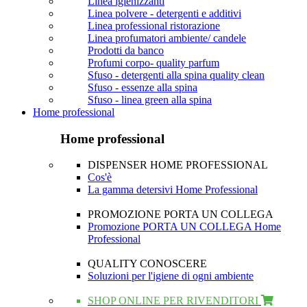
Linea igienizzanti
Linea polvere - detergenti e additivi
Linea professional ristorazione
Linea profumatori ambiente/ candele
Prodotti da banco
Profumi corpo- quality parfum
Sfuso - detergenti alla spina quality clean
Sfuso - essenze alla spina
Sfuso - linea green alla spina
Home professional
Home professional
DISPENSER HOME PROFESSIONAL
Cos'è
La gamma detersivi Home Professional
PROMOZIONE PORTA UN COLLEGA
Promozione PORTA UN COLLEGA Home
Professional
QUALITY CONOSCERE
Soluzioni per l'igiene di ogni ambiente
SHOP ONLINE PER RIVENDITORI