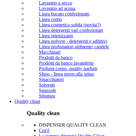
Lavaggio a secco
Lavaggio ad acqua
Linea bucato confezionato
Linea corpo
Linea cosmetica solida (novita'!)
Linea detergenti vari confezionati
Linea igienizzanti
Linea polvere - detergenti e additivi
Linea profumatori ambiente/ candele
Macchinari
Prodotti da banco
Prodotti da banco lavanderia
Profumi corpo- quality parfum
Sfuso - linea green alla spina
Smacchiatori
Solventi
Spazzole
Stiratura
Quality clean
Quality clean
DISPENSER QUALITY CLEAN
Cos'è
La gamma detersivi Quality Clean