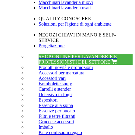
Macchinari lavanderia nuovi
Macchinari lavanderia usati
QUALITY CONOSCERE
Soluzioni per l'igiene di ogni ambiente
NEGOZI CHIAVI IN MANO E SELF-
SERVICE
Progettazione
SHOP ONLINE PER LAVANDERIE E
PROFESSIONISTI DEL SETTORE
Prodotti novità e promozioni
Accessori per marcatura
Accessori vari
Bombolette spray
Carrelli e stender
Detersivo in fogli
Espositori
Essenze alla spina
Essenze per bucato
Filtri e terre filtranti
Grucce e accessori
Imballo
Kit e confezioni regalo