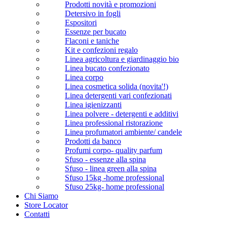
Prodotti novità e promozioni
Detersivo in fogli
Espositori
Essenze per bucato
Flaconi e taniche
Kit e confezioni regalo
Linea agricoltura e giardinaggio bio
Linea bucato confezionato
Linea corpo
Linea cosmetica solida (novita'!)
Linea detergenti vari confezionati
Linea igienizzanti
Linea polvere - detergenti e additivi
Linea professional ristorazione
Linea profumatori ambiente/ candele
Prodotti da banco
Profumi corpo- quality parfum
Sfuso - essenze alla spina
Sfuso - linea green alla spina
Sfuso 15kg -home professional
Sfuso 25kg- home professional
Chi Siamo
Store Locator
Contatti