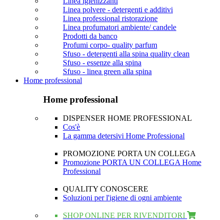
Linea igienizzanti
Linea polvere - detergenti e additivi
Linea professional ristorazione
Linea profumatori ambiente/ candele
Prodotti da banco
Profumi corpo- quality parfum
Sfuso - detergenti alla spina quality clean
Sfuso - essenze alla spina
Sfuso - linea green alla spina
Home professional
Home professional
DISPENSER HOME PROFESSIONAL
Cos'è
La gamma detersivi Home Professional
PROMOZIONE PORTA UN COLLEGA
Promozione PORTA UN COLLEGA Home
Professional
QUALITY CONOSCERE
Soluzioni per l'igiene di ogni ambiente
SHOP ONLINE PER RIVENDITORI