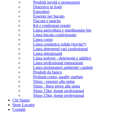
Prodotti novità e promozioni
Detersivo in fogli
Espositori
Essenze per bucato
Flaconi e taniche
Kit e confezioni regalo
Linea agricoltura e giardinaggio bio
Linea bucato confezionato
Linea corpo
Linea cosmetica solida (novita'!)
Linea detergenti vari confezionati
Linea igienizzanti
Linea polvere - detergenti e additivi
Linea professional ristorazione
Linea profumatori ambiente/ candele
Prodotti da banco
Profumi corpo- quality parfum
Sfuso - essenze alla spina
Sfuso - linea green alla spina
Sfuso 15kg -home professional
Sfuso 25kg- home professional
Chi Siamo
Store Locator
Contatti