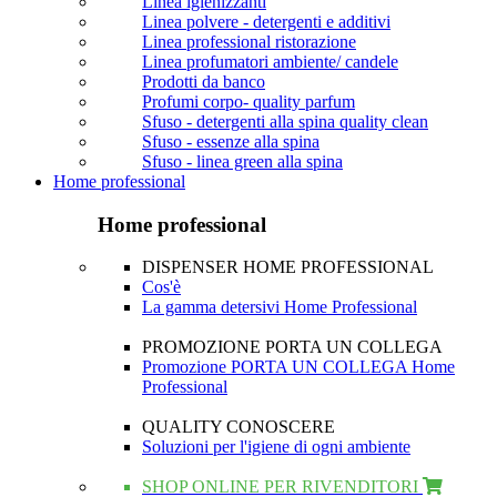
Linea igienizzanti
Linea polvere - detergenti e additivi
Linea professional ristorazione
Linea profumatori ambiente/ candele
Prodotti da banco
Profumi corpo- quality parfum
Sfuso - detergenti alla spina quality clean
Sfuso - essenze alla spina
Sfuso - linea green alla spina
Home professional
Home professional
DISPENSER HOME PROFESSIONAL
Cos'è
La gamma detersivi Home Professional
PROMOZIONE PORTA UN COLLEGA
Promozione PORTA UN COLLEGA Home
Professional
QUALITY CONOSCERE
Soluzioni per l'igiene di ogni ambiente
SHOP ONLINE PER RIVENDITORI