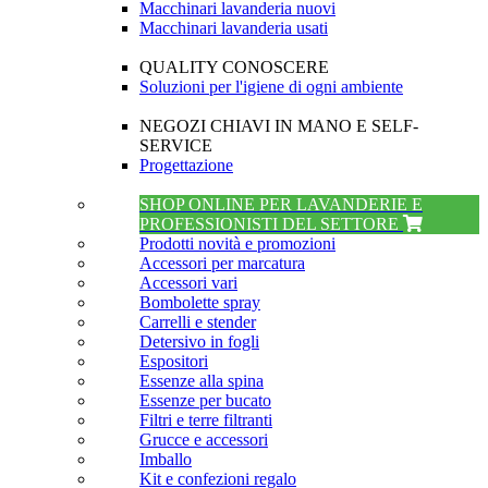
Macchinari lavanderia nuovi
Macchinari lavanderia usati
QUALITY CONOSCERE
Soluzioni per l'igiene di ogni ambiente
NEGOZI CHIAVI IN MANO E SELF-
SERVICE
Progettazione
SHOP ONLINE PER LAVANDERIE E
PROFESSIONISTI DEL SETTORE
Prodotti novità e promozioni
Accessori per marcatura
Accessori vari
Bombolette spray
Carrelli e stender
Detersivo in fogli
Espositori
Essenze alla spina
Essenze per bucato
Filtri e terre filtranti
Grucce e accessori
Imballo
Kit e confezioni regalo