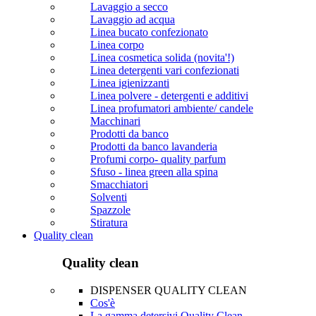
Lavaggio a secco
Lavaggio ad acqua
Linea bucato confezionato
Linea corpo
Linea cosmetica solida (novita'!)
Linea detergenti vari confezionati
Linea igienizzanti
Linea polvere - detergenti e additivi
Linea profumatori ambiente/ candele
Macchinari
Prodotti da banco
Prodotti da banco lavanderia
Profumi corpo- quality parfum
Sfuso - linea green alla spina
Smacchiatori
Solventi
Spazzole
Stiratura
Quality clean
Quality clean
DISPENSER QUALITY CLEAN
Cos'è
La gamma detersivi Quality Clean